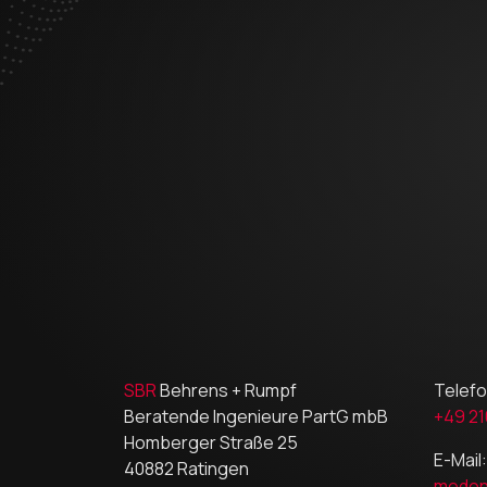
SBR
Behrens + Rumpf
Telefo
Beratende Ingenieure PartG mbB
+49 21
Homberger Straße 25
E-Mail:
40882 Ratingen
medon